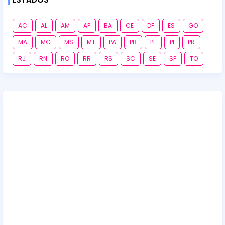
AC
AL
AM
AP
BA
CE
DF
ES
GO
MA
MG
MS
MT
PA
PB
PE
PI
PR
RJ
RN
RO
RR
RS
SC
SE
SP
TO