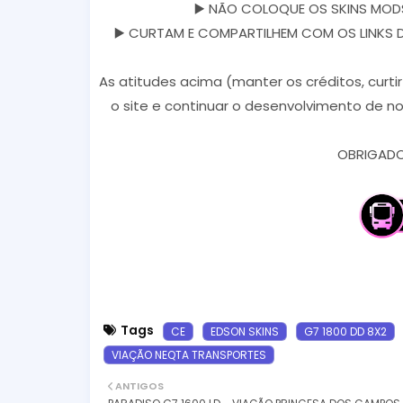
▶️ NÃO COLOQUE OS SKINS MODS
▶️ CURTAM E COMPARTILHEM COM OS LINKS DOS
As atitudes acima (manter os créditos, curti
o site e continuar o desenvolvimento de no
OBRIGADO 
Tags
CE
EDSON SKINS
G7 1800 DD 8X2
VIAÇÃO NEQTA TRANSPORTES
ANTIGOS