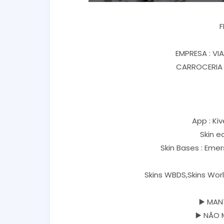
F
EMPRESA : V
CARROCERIA 
App : Kiv
Skin e
Skin Bases : Eme
Skins WBDS,Skins Worl
▶️ MAN
▶️ NÃO 