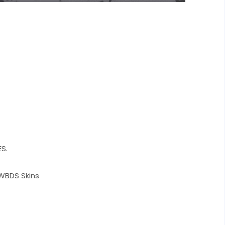
S.
 WBDS Skins