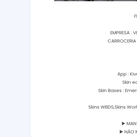
F
EMPRESA : 
CARROCERIA 
App : Kiv
Skin e
Skin Bases : Eme
Skins WBDS,Skins Worl
▶️ MAN
▶️ NÃO 