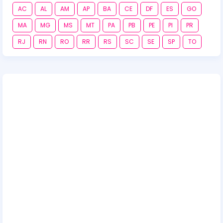
AC
AL
AM
AP
BA
CE
DF
ES
GO
MA
MG
MS
MT
PA
PB
PE
PI
PR
RJ
RN
RO
RR
RS
SC
SE
SP
TO