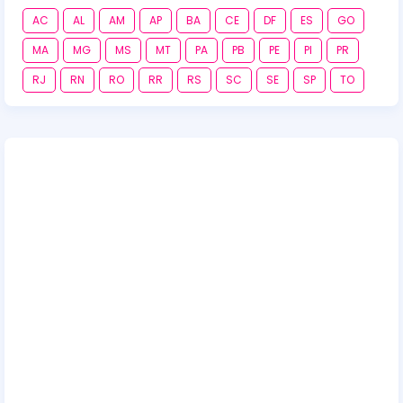
AC
AL
AM
AP
BA
CE
DF
ES
GO
MA
MG
MS
MT
PA
PB
PE
PI
PR
RJ
RN
RO
RR
RS
SC
SE
SP
TO