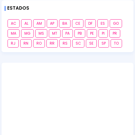
ESTADOS
AC
AL
AM
AP
BA
CE
DF
ES
GO
MA
MG
MS
MT
PA
PB
PE
PI
PR
RJ
RN
RO
RR
RS
SC
SE
SP
TO