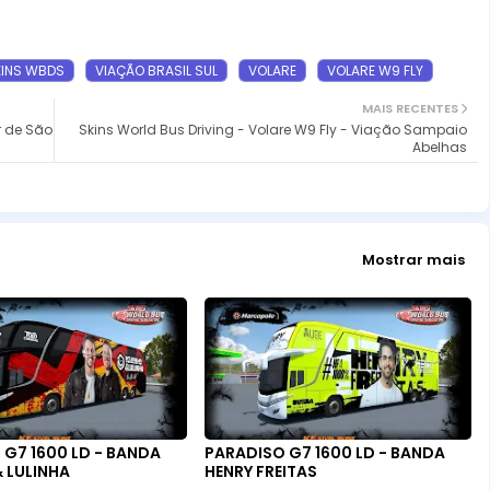
KINS WBDS
VIAÇÃO BRASIL SUL
VOLARE
VOLARE W9 FLY
MAIS RECENTES
ar de São
Skins World Bus Driving - Volare W9 Fly - Viação Sampaio
Abelhas
Mostrar mais
G7 1600 LD - BANDA
PARADISO G7 1600 LD - BANDA
 LULINHA
HENRY FREITAS