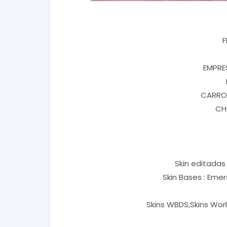
F
EMPRES
CARROC
CHA
Skin editadas 
Skin Bases : Eme
Skins WBDS,Skins Worl