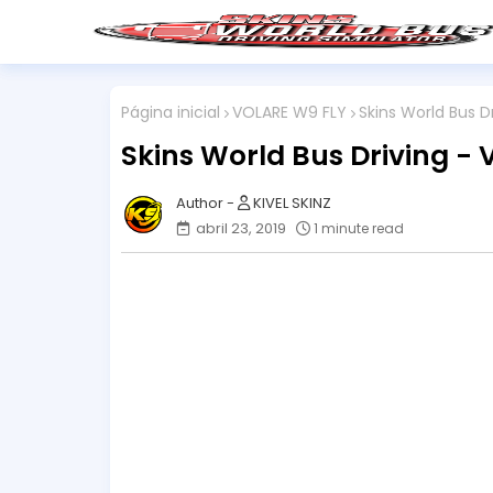
Página inicial
VOLARE W9 FLY
Skins World Bus Dr
Skins World Bus Driving - V
KIVEL SKINZ
abril 23, 2019
1 minute read