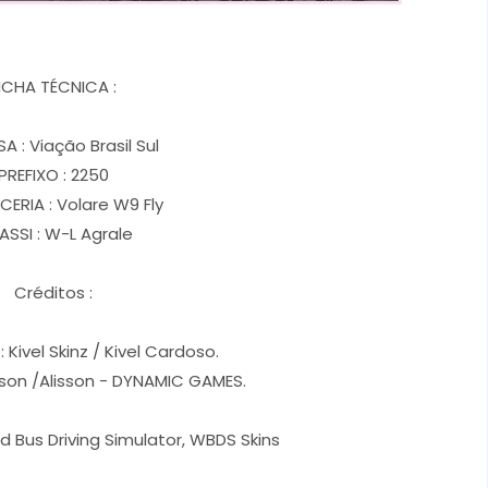
ICHA TÉCNICA :
A : Viação Brasil Sul
PREFIXO : 2250
ERIA : Volare W9 Fly
SSI : W-L Agrale
Créditos :
: Kivel Skinz / Kivel Cardoso.
rson /Alisson - DYNAMIC GAMES.
d Bus Driving Simulator, WBDS Skins