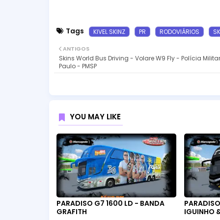
Tags
KIVEL SKINZ
PR
RODOVIÁRIOS
S
ANTIGOS
Skins World Bus Driving - Volare W9 Fly - Polícia Milit
Paulo - PMSP
YOU MAY LIKE
PARADISO G7 1600 LD - BANDA
PARADISO 
GRAFITH
IGUINHO &