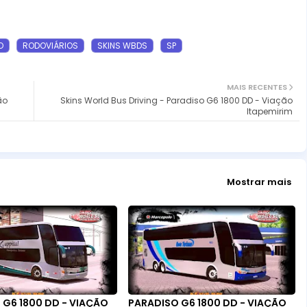
O
RODOVIÁRIOS
SKINS WBDS
SP
MAIS RECENTES
ão
Skins World Bus Driving - Paradiso G6 1800 DD - Viação
Itapemirim
Mostrar mais
 G6 1800 DD - VIAÇÃO
PARADISO G6 1800 DD - VIAÇÃO