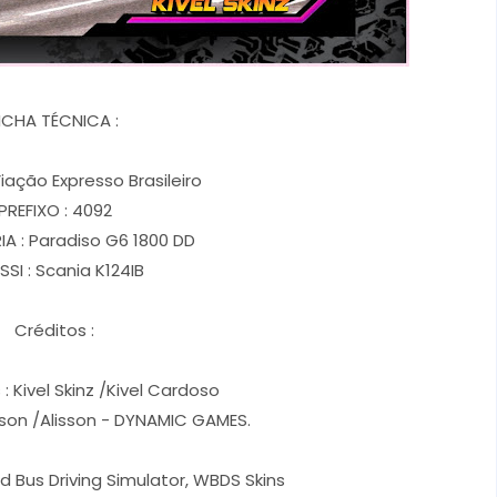
ICHA TÉCNICA :
iação Expresso Brasileiro
PREFIXO : 4092
A : Paradiso G6 1800 DD
SI : Scania K124IB
Créditos :
: Kivel Skinz /Kivel Cardoso
rson /Alisson - DYNAMIC GAMES.
d Bus Driving Simulator, WBDS Skins