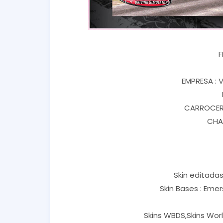
F
EMPRESA : V
CARROCERI
CHAS
Skin editadas 
Skin Bases : Eme
Skins WBDS,Skins Worl